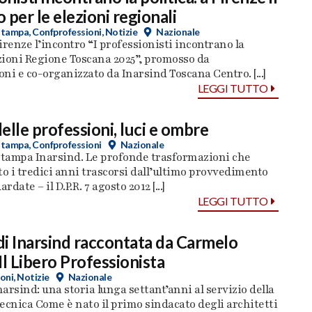
 per le elezioni regionali
stampa
,
Confprofessioni
,
Notizie
Nazionale
Firenze l’incontro “I professionisti incontrano la
ezioni Regione Toscana 2025”, promosso da
ni e co-organizzato da Inarsind Toscana Centro. [...]
LEGGI TUTTO
elle professioni, luci e ombre
stampa
,
Confprofessioni
Nazionale
tampa Inarsind. Le profonde trasformazioni che
 i tredici anni trascorsi dall’ultimo provvedimento
rdate – il D.P.R. 7 agosto 2012 [...]
LEGGI TUTTO
 di Inarsind raccontata da Carmelo
Il Libero Professionista
oni
,
Notizie
Nazionale
narsind: una storia lunga settant’anni al servizio della
ecnica Come è nato il primo sindacato degli architetti