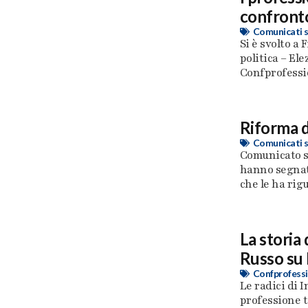
confronto
Comunicati 
Si è svolto a 
politica – El
Confprofessio
Riforma d
Comunicati 
Comunicato s
hanno segnato
che le ha rigua
La storia
Russo su 
Confprofessi
Le radici di I
professione t