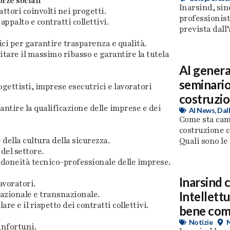
orze sociali
Inarsind, sin
ttori coinvolti nei progetti.
professionist
ppalto e contratti collettivi.
prevista dall’
ici per garantire trasparenza e qualità.
itare il massimo ribasso e garantire la tutela
AI genera
seminario
gettisti, imprese esecutrici e lavoratori
costruzio
antire la qualificazione delle imprese e dei
AI News
,
Dall
Come sta cam
costruzione c
ella cultura della sicurezza.
Quali sono le 
del settore.
’idoneità tecnico-professionale delle imprese.
Inarsind 
avoratori.
nazionale e transnazionale.
Intellettu
re e il rispetto dei contratti collettivi.
bene com
Notizie
infortuni.