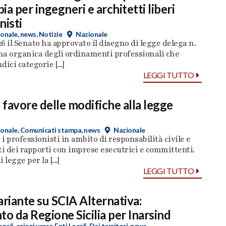
a per ingegneri e architetti liberi
nisti
ionale
,
news
,
Notizie
Nazionale
26 il Senato ha approvato il disegno di legge delega n.
rma organica degli ordinamenti professionali che
ici categorie [...]
LEGGI TUTTO
a favore delle modifiche alla legge
ionale
,
Comunicati stampa
,
news
Nazionale
 i professionisti in ambito di responsabilità civile e
 dei rapporti con imprese esecutrici e committenti.
legge per la [...]
LEGGI TUTTO
ariante su SCIA Alternativa:
to da Regione Sicilia per Inarsind
onali
,
azioni verso Enti Locali
,
Dai territori
,
news