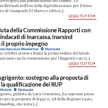
artecipato alla pubblicazione del volume “Le
tellettuali nell’era della digitalizzazione per il bene
ra di Giampaolo Di Marco e edito [...]
LEGGI TUTTO
duta della Commissione Rapporti con
indacati di Inarcassa, Inarsind
il proprio impegno
oni
,
Inarcassa
,
Newsletter
Nazionale
l 30 ottobre scorso a Roma la prima seduta del tavolo
narcassa con la commissione per i Rapporti con i [...]
LEGGI TUTTO
Agrigento: sostegno alla proposta di
 la qualificazione dei RUP
,
Notizie
Nazionale
igento, guidata da Luca Cosentino, ha espresso pieno
 per la proposta di legge n. 118 della Regione Lazio,
ssoRup, che mira [...]