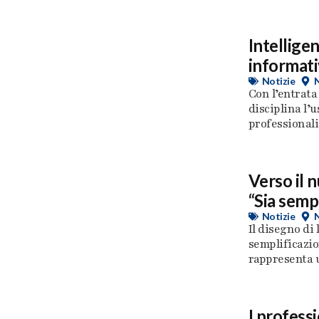
Intelligen
informativ
Notizie
Con l’entrata
disciplina l’u
professionali,
Verso il n
“Sia semp
Notizie
Il disegno di 
semplificazio
rappresenta u
I professi