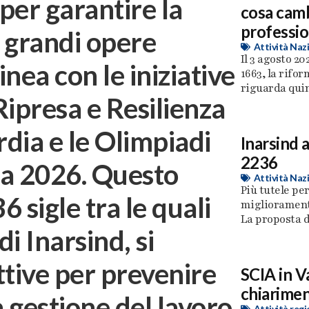
per garantire la
cosa cambi
professio
i grandi opere
Attività Naz
Il 3 agosto 20
inea con le iniziative
1663, la rifo
riguarda quind
Ripresa e Resilienza
dia e le Olimpiadi
Inarsind 
2236
na 2026. Questo
Attività Naz
Più tutele per
 sigle tra le quali
miglioramenti
La proposta di 
i Inarsind, si
ttive per prevenire
SCIA in V
chiarimen
a gestione del lavoro
Attività regi