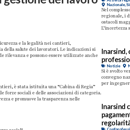
Nazionale
,
Si
Nel complesso
regionale, i 
ostacoli magg
L’incertezza su
icurezza e la legalità nei cantieri,
della salute dei lavoratori. Le indicazioni si
Inarsind,
nde rilevanza e possono essere utilizzate anche
professio
Notizie
Si è svolto ve
convegno naz
per ingegneri 
ntieri, è stata istituita una “Cabina di Regia”
e forze sociali e delle associazioni di categoria.
rezza e promuove la trasparenza nelle
Inarsind 
pagamento
regolarità
Confprofessi