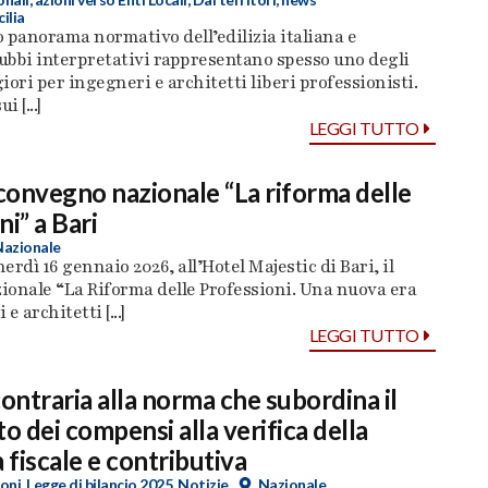
cilia
 panorama normativo dell’edilizia italiana e
dubbi interpretativi rappresentano spesso uno degli
iori per ingegneri e architetti liberi professionisti.
i [...]
LEGGI TUTTO
 convegno nazionale “La riforma delle
ni” a Bari
Nazionale
nerdì 16 gennaio 2026, all’Hotel Majestic di Bari, il
ionale “La Riforma delle Professioni. Una nuova era
e architetti [...]
LEGGI TUTTO
contraria alla norma che subordina il
 dei compensi alla verifica della
 fiscale e contributiva
oni
,
Legge di bilancio 2025
,
Notizie
Nazionale