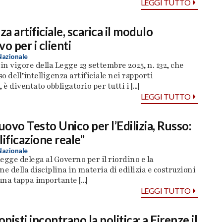
LEGGI TUTTO
za artificiale, scarica il modulo
o per i clienti
Nazionale
 in vigore della Legge 23 settembre 2025, n. 132, che
so dell’intelligenza artificiale nei rapporti
 è diventato obbligatorio per tutti i [...]
LEGGI TUTTO
uovo Testo Unico per l’Edilizia, Russo:
lificazione reale”
Nazionale
legge delega al Governo per il riordino e la
ne della disciplina in materia di edilizia e costruzioni
na tappa importante [...]
LEGGI TUTTO
onisti incontrano la politica: a Firenze il