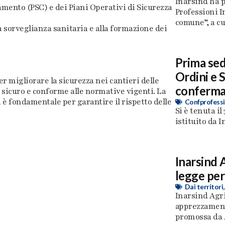
Inarsind ha p
amento (PSC) e dei Piani Operativi di Sicurezza
Professioni In
comune”, a cu
 sorveglianza sanitaria e alla formazione dei
Prima se
Ordini e S
 migliorare la sicurezza nei cantieri delle
conferma 
sicuro e conforme alle normative vigenti. La
i è fondamentale per garantire il rispetto delle
Confprofessi
Si è tenuta i
istituito da I
Inarsind 
legge per
Dai territori
Inarsind Agr
apprezzamento
promossa da A