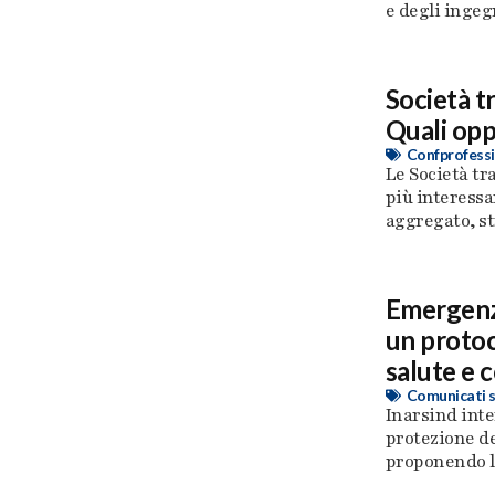
e degli ingegne
Società t
Quali opp
Confprofessi
Le Società tr
più interessa
aggregato, str
Emergenze
un protoc
salute e 
Comunicati 
Inarsind inte
protezione de
proponendo l’