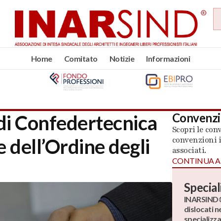
Home
Comitato
Notizie
Informazioni
Convenzi
 di Confedertecnica
Scopri le con
e dell’Ordine degli
convenzioni i
associati.
CONTINUA A
Special
INARSIND® 
dislocati n
specializza