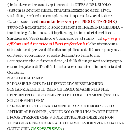
(definitive ed esecutive) inerenti la DIFESA DEL SUOLO
(sistemazione idraulica, rinaturalizzazione degli alvei,
viabilità, ecc.) ed un complessivo importo lavori di oltre
€.27.000.000 (vedi
manif.interesse-per-PROGETTAZIONE
)
Tutto ciò nonostante le sollecitazioni di INARSIND MESSINA –
inoltrate già dal mese di luglio2013, in incontri diretti con
Sindaco e/o ViceSindaco e/o Assessore al ramo – ad
aprire gli
affidamenti d’incarico ai liberi professionisti
che vivono una
situazione di grave difficoltà amplificata dall’ancor più grave
contesto economico-sociale del nostro territorio.
Le risposte che ci furono date, al di là di un generico impegno,
erano legate a difficoltà di natura economico-finanziaria del
Comune.
MA CI CHIEDIAMO:
E’ POSSIBILE CHE TALI DIFFICOLTA’ SI ESPLICHINO
SOSTANZIALMENTE (SE NON ESCLUSIVAMENTE) NEL
REPERIMENTO DI SOMME PER LE PROGETTAZIONI (ANCHE
SOLO DEFINITIVE)?
E’ POSSIBILE CHE UNA AMMINISTRAZIONE NON VOGLIA
ANTICIPARE SOMME, ANCHE SOLO PER UNA PARTE DELLE
PROGETTAZIONI CHE VUOLE INTRAPRENDERE, SE NON
ALTRO PER RISPONDERE ALL’ALLARME EVIDENZIATO DA UNA
CATEGORIA
IN SOFFERENZA
?