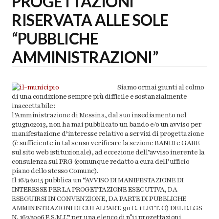
PROGETTAZIONI
RISERVATA ALLE SOLE
“PUBBLICHE
AMMINISTRAZIONI”
Siamo ormai giunti al colmo
di una condizione sempre più difficile e sostanzialmente
inaccettabile:
l’Amministrazione di Messina, dal suo insediamento nel
giugno2013, non ha mai pubblicato un bando e/o un avviso per
manifestazione d’interesse relativo a servizi di progettazione
(è sufficiente in tal senso verificare la sezione BANDI e GARE
sul sito web istituzionale), ad eccezione dell’avviso inerente la
consulenza sul PRG (comunque redatto a cura dell’ufficio
piano dello stesso Comune).
Il 16/9/2015 pubblica un “AVVISO DI MANIFESTAZIONE DI
INTERESSE PER LA PROGETTAZIONE ESECUTIVA, DA
ESEGUIRSI IN CONVENZIONE, DA PARTE DI PUBBLICHE
AMMINISTRAZIONI DI CUI ALL’ART. 90 C. 1 LETT. C) DEL D.LGS
N. 163/2006 E S.M.I.” per una elenco di n°11 progettazioni