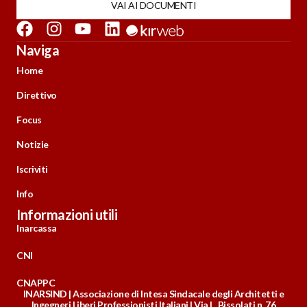
VAI AI DOCUMENTI
Naviga
Home
Direttivo
Focus
Notizie
Iscriviti
Info
Informazioni utili
Inarcassa
CNI
CNAPPC
INARSIND | Associazione di Intesa Sindacale degli Architetti e
Ingegneri Liberi Professionisti Italiani | Via L. Bissolati n. 76