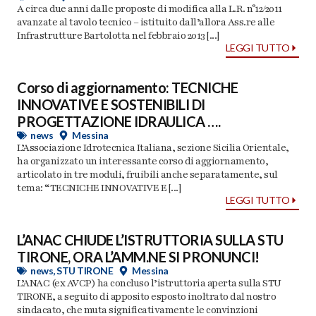
A circa due anni dalle proposte di modifica alla L.R. n°12/2011
avanzate al tavolo tecnico – istituito dall’allora Ass.re alle
Infrastrutture Bartolotta nel febbraio 2013 [...]
LEGGI TUTTO
Corso di aggiornamento: TECNICHE
INNOVATIVE E SOSTENIBILI DI
PROGETTAZIONE IDRAULICA ….
news
Messina
L’Associazione Idrotecnica Italiana, sezione Sicilia Orientale,
ha organizzato un interessante corso di aggiornamento,
articolato in tre moduli, fruibili anche separatamente, sul
tema: “TECNICHE INNOVATIVE E [...]
LEGGI TUTTO
L’ANAC CHIUDE L’ISTRUTTORIA SULLA STU
TIRONE, ORA L’AMM.NE SI PRONUNCI!
news
,
STU TIRONE
Messina
L’ANAC (ex AVCP) ha concluso l’istruttoria aperta sulla STU
TIRONE, a seguito di apposito esposto inoltrato dal nostro
sindacato, che muta significativamente le convinzioni