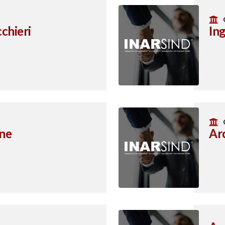
chieri
Ing
one
Ar