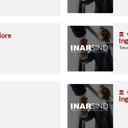
dore
Ing
Teso
Ing