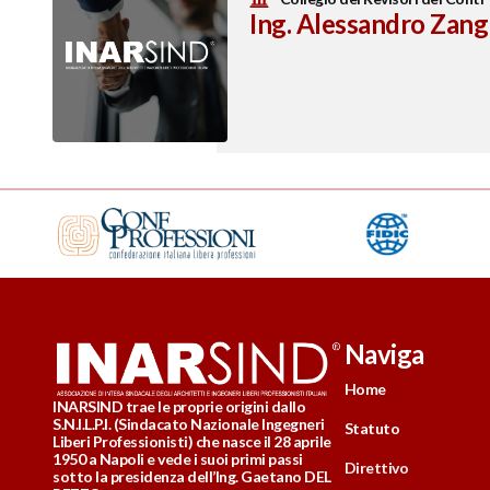
Ing. Alessandro Zang
Naviga
Home
INARSIND trae le proprie origini dallo
S.N.I.L.P.I. (Sindacato Nazionale Ingegneri
Statuto
Liberi Professionisti) che nasce il 28 aprile
1950 a Napoli e vede i suoi primi passi
Direttivo
sotto la presidenza dell’Ing. Gaetano DEL