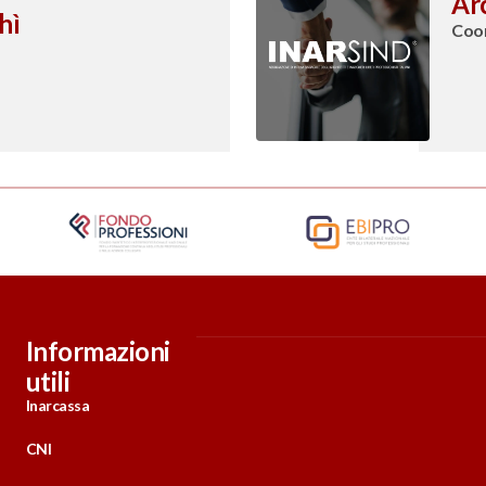
Arc
hì
Coor
Informazioni
utili
Inarcassa
CNI