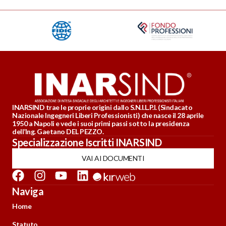
INARSIND trae le proprie origini dallo S.N.I.L.P.I. (Sindacato
Nazionale Ingegneri Liberi Professionisti) che nasce il 28 aprile
1950 a Napoli e vede i suoi primi passi sotto la presidenza
dell’Ing. Gaetano DEL PEZZO.
Specializzazione Iscritti INARSIND
VAI AI DOCUMENTI
Naviga
Home
Statuto