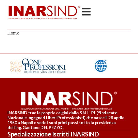
Home
INARSIND trae le proprie origini dallo S.N.I.L.P.I. (Sindacato
Nazionale Ingegneri Liberi Professionisti) che nasce il 28 aprile
1950 a Napoli e vede i suoi primi passi sotto la presidenza
dell’Ing. Gaetano DEL PEZZO.
Specializzazione Iscritti INARSIND