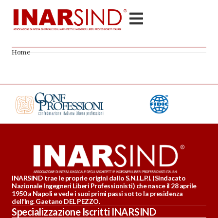
Home
INARSIND trae le proprie origini dallo S.N.I.L.P.I. (Sindacato
Nazionale Ingegneri Liberi Professionisti) che nasce il 28 aprile
1950 a Napoli e vede i suoi primi passi sotto la presidenza
dell’Ing. Gaetano DEL PEZZO.
Specializzazione Iscritti INARSIND