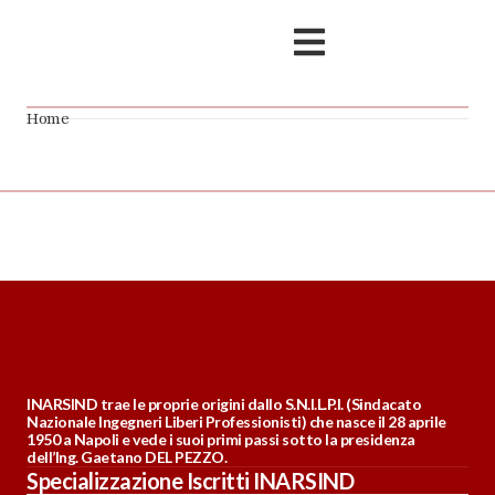
Home
INARSIND trae le proprie origini dallo S.N.I.L.P.I. (Sindacato
Nazionale Ingegneri Liberi Professionisti) che nasce il 28 aprile
1950 a Napoli e vede i suoi primi passi sotto la presidenza
dell’Ing. Gaetano DEL PEZZO.
Specializzazione Iscritti INARSIND