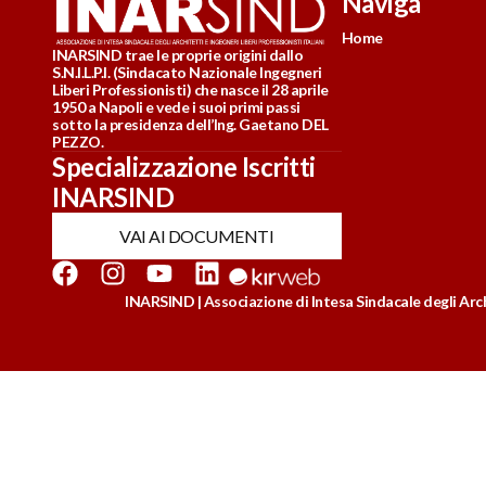
Naviga
Home
INARSIND trae le proprie origini dallo
S.N.I.L.P.I. (Sindacato Nazionale Ingegneri
Liberi Professionisti) che nasce il 28 aprile
1950 a Napoli e vede i suoi primi passi
sotto la presidenza dell’Ing. Gaetano DEL
PEZZO.
Specializzazione Iscritti
INARSIND
VAI AI DOCUMENTI
INARSIND | Associazione di Intesa Sindacale degli Archi