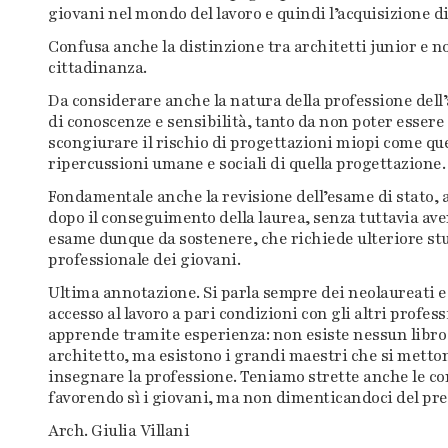
giovani nel mondo del lavoro e quindi l’acquisizione di
Confusa anche la distinzione tra architetti junior e n
cittadinanza.
Da considerare anche la natura della professione dell
di conoscenze e sensibilità, tanto da non poter essere
scongiurare il rischio di progettazioni miopi come quel
ripercussioni umane e sociali di quella progettazione.
Fondamentale anche la revisione dell’esame di stato, a
dopo il conseguimento della laurea, senza tuttavia av
esame dunque da sostenere, che richiede ulteriore studi
professionale dei giovani.
Ultima annotazione. Si parla sempre dei neolaureati e 
accesso al lavoro a pari condizioni con gli altri profes
apprende tramite esperienza: non esiste nessun libro 
architetto, ma esistono i grandi maestri che si metton
insegnare la professione. Teniamo strette anche le co
favorendo sì i giovani, ma non dimenticandoci del prez
Arch. Giulia Villani