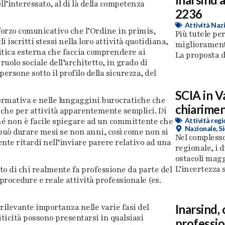
’interessato, al di là della competenza
2236
Attività Naz
orzo comunicativo che l’Ordine in primis,
Più tutele per
 iscritti stessi nella loro attività quotidiana,
miglioramenti
itica esterna che faccia comprendere ai
La proposta di 
o ruolo sociale dell’architetto, in grado di
persone sotto il profilo della sicurezza, del
SCIA in V
normativa e nelle lungaggini burocratiche che
chiarimen
nche per attività apparentemente semplici. Di
ché non è facile spiegare ad un committente che
Attività regi
Nazionale
,
Si
 può durare mesi se non anni, così come non si
Nel complesso
nte ritardi nell’inviare parere relativo ad una
regionale, i 
ostacoli magg
L’incertezza su
to di chi realmente fa professione da parte del
procedure e reale attività professionale (es.
rilevante importanza nelle varie fasi del
Inarsind,
iticità possono presentarsi in qualsiasi
professio