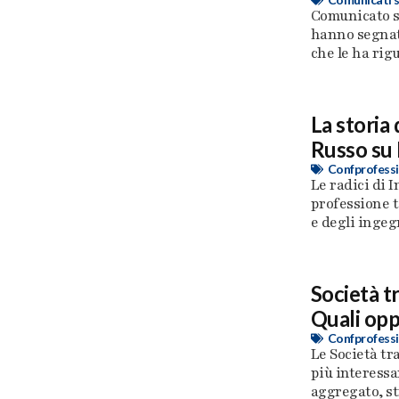
Comunicato s
hanno segnato
che le ha rigua
La storia
Russo su 
Confprofessi
Le radici di I
professione t
e degli ingegne
Società t
Quali opp
Confprofessi
Le Società tr
più interessa
aggregato, str