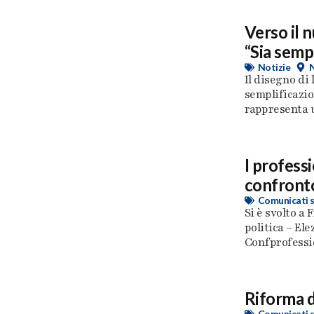
Verso il n
“Sia semp
Notizie
Il disegno di 
semplificazio
rappresenta u
I professi
confronto
Comunicati 
Si è svolto a 
politica – El
Confprofessio
Riforma d
Comunicati 