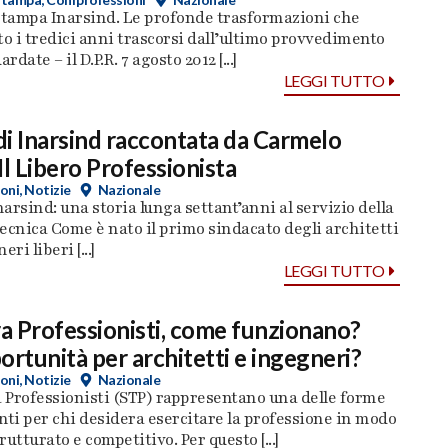
tampa Inarsind. Le profonde trasformazioni che
 i tredici anni trascorsi dall’ultimo provvedimento
rdate – il D.P.R. 7 agosto 2012 [...]
LEGGI TUTTO
 di Inarsind raccontata da Carmelo
Il Libero Professionista
oni
,
Notizie
Nazionale
narsind: una storia lunga settant’anni al servizio della
ecnica Come è nato il primo sindacato degli architetti
ri liberi [...]
LEGGI TUTTO
ra Professionisti, come funzionano?
ortunità per architetti e ingegneri?
oni
,
Notizie
Nazionale
a Professionisti (STP) rappresentano una delle forme
nti per chi desidera esercitare la professione in modo
utturato e competitivo. Per questo [...]