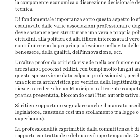
la componente economica o discrezione decisionale dell
tecnica.
Di fondamentale importanza sotto questo aspetto lo sf
coadiuvato dalle varie associazioni professionali e dagli
deve sostenere per strutturare una vera e propria pol
cittadini, alla politica ed alla filiera interessata il ver
contribuire con la propria professione nella vita delle 
benessere, della qualità, dell’innovazione, ecc.
Un’altra profonda criticità risiede nella confusione 
arrestano i processi edilizi, con tempi molto lunghi a
questo spesso viene data colpa ai professionisti, per
una ricerca archivistica per verifica della legittimità
riesce a credere che un Municipio o altro ente compete
pratica presentata, bloccando così l’iter autorizzativo.
Si ritiene opportuno segnalare anche il mancato ascol
legislatore, causando così uno scollamento tra legge o 
superbonus).
La professionalità esprimibile dalla committenza è di 
rapporto contrattuale e del suo sviluppo temporale. Cr