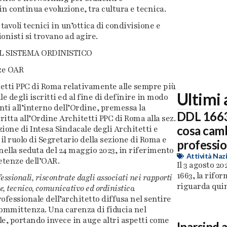
n continua evoluzione, tra cultura e tecnica.
tavoli tecnici in un’ottica di condivisione e
onisti si trovano ad agire.
L SISTEMA ORDINISTICO
ze OAR
tetti PPC di Roma relativamente alle sempre più
Ultimi 
le degli iscritti ed al fine di definire in modo
enti all’interno dell’Ordine, premessa la
DDL 1663:
critta all’Ordine Architetti PPC di Roma alla sez.
cosa cambi
zione di Intesa Sindacale degli Architetti e
 il ruolo di Segretario della sezione di Roma e
professio
 nella seduta del 24 maggio 2023, in riferimento
Attività Naz
etenze dell’OAR.
Il 3 agosto 20
1663, la rifo
essionali, riscontrate dagli associati nei rapporti
riguarda quind
e, tecnico, comunicativo ed ordinistico.
ofessionale dell’architetto diffusa nel sentire
committenza. Una carenza di fiducia nel
le, portando invece in auge altri aspetti come
Inarsind 