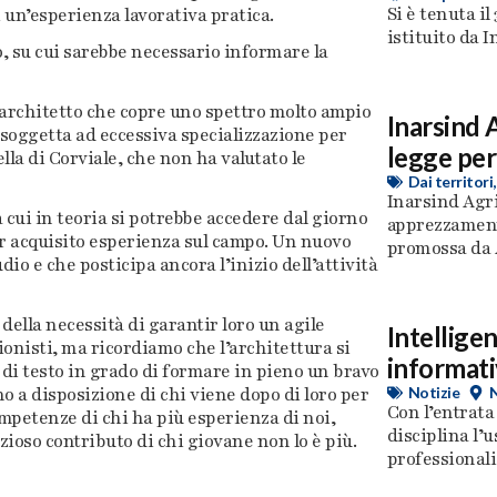
Si è tenuta i
 un’esperienza lavorativa pratica.
istituito da I
o, su cui sarebbe necessario informare la
’architetto che copre uno spettro molto ampio
Inarsind 
 soggetta ad eccessiva specializzazione per
legge per
la di Corviale, che non ha valutato le
Dai territori
Inarsind Agr
 cui in teoria si potrebbe accedere dal giorno
apprezzamento
er acquisito esperienza sul campo. Un nuovo
promossa da A
o e che posticipa ancora l’inizio dell’attività
della necessità di garantir loro un agile
Intelligen
sionisti, ma ricordiamo che l’architettura si
informativ
di testo in grado di formare in pieno un bravo
o a disposizione di chi viene dopo di loro per
Notizie
Con l’entrata
mpetenze di chi ha più esperienza di noi,
disciplina l’u
ioso contributo di chi giovane non lo è più.
professionali,