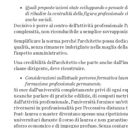
Quali proposte/azioni state sviluppando o pensate di 
di ribadire la centralità della figura professionale 
anche sociali.
Decisivo è porre al centro dell’attività professionale l
complessità, non riconducibile a semplice sovrapposizi
Semplificare la norma perché l’architetto possa dedic
qualità, senza rimanere imbrigliato nella maglia del
l’aspetto amministrativo.
Una credibilità dell’architetto che parte anche dall’im
classe dirigente, deve ricostruire.
Considerazioni sull’attuale percorso formativo: laur
formazione professionale permanente.
Si esce dall’università completamente privi di ogni es
neanche parlare di pratiche edilizie, di computi metric
dall’attività professionale, l’università fornisce un’o
riversarsi in professionalità per l’eccessiva distanza
Post-laurea o master diventano spesso una ripetizione 
universitari durante il corso di laurea e non garantis
sforzo economico e di impegno profuso. Senza contare c