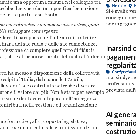
amite una opportuna misura nel colloquio tra
Notizie
potrebbe derivare da una specifica formazione
Si è svolto ve
e tra le parti a confronto.
convegno naz
per ingegneri 
sistema ordinistico ed il mondo associativo, quali
ibile sviluppare convergenze.
ere di pari passo nell’intento di costruire
chiara del suo ruolo e delle sue competenze,
Inarsind 
rofessione di compiere quell’atto di fiducia
pagamento
ti, oltre al riconoscimento del ruolo all’interno
regolarità
Confprofessi
etti ha messo a disposizione della collettività
Inarsind, sin
olpito l’Italia, dal sisma de L’Aquila,
professionist
lluvioni. Tale contributo potrebbe divenire
prevista dall’
tone il valore dai più. Non è stato per esempio
issione dei Lavori all’epoca dell’emergenza
contributi nella gestione ed organizzazione
AI genera
no formativo, alla proposta legislativa,
seminario
vorire scambio culturale e professionale tra
costruzio