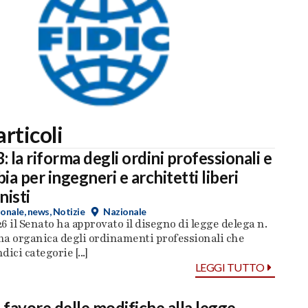
articoli
 la riforma degli ordini professionali e
a per ingegneri e architetti liberi
nisti
ionale
,
news
,
Notizie
Nazionale
26 il Senato ha approvato il disegno di legge delega n.
rma organica degli ordinamenti professionali che
ici categorie [...]
LEGGI TUTTO
a favore delle modifiche alla legge