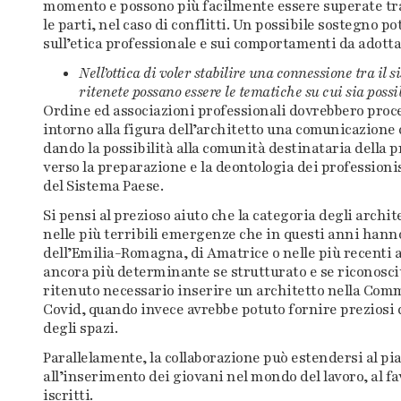
momento e possono più facilmente essere superate tr
le parti, nel caso di conflitti. Un possibile sostegno 
sull’etica professionale e sui comportamenti da adottar
Nell’ottica di voler stabilire una connessione tra il 
ritenete possano essere le tematiche su cui sia poss
Ordine ed associazioni professionali dovrebbero proced
intorno alla figura dell’architetto una comunicazione 
dando la possibilità alla comunità destinataria della p
verso la preparazione e la deontologia dei professionis
del Sistema Paese.
Si pensi al prezioso aiuto che la categoria degli archit
nelle più terribili emergenze che in questi anni hanno c
dell’Emilia-Romagna, di Amatrice o nelle più recenti a
ancora più determinante se strutturato e se riconosciu
ritenuto necessario inserire un architetto nella Comm
Covid, quando invece avrebbe potuto fornire preziosi 
degli spazi.
Parallelamente, la collaborazione può estendersi al pia
all’inserimento dei giovani nel mondo del lavoro, al fa
iscritti.