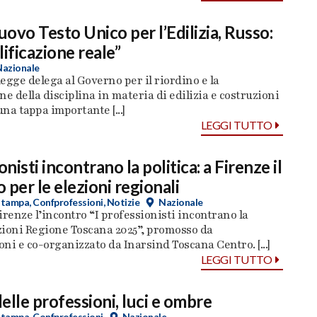
uovo Testo Unico per l’Edilizia, Russo:
lificazione reale”
Nazionale
legge delega al Governo per il riordino e la
ne della disciplina in materia di edilizia e costruzioni
na tappa importante [...]
LEGGI TUTTO
onisti incontrano la politica: a Firenze il
 per le elezioni regionali
stampa
,
Confprofessioni
,
Notizie
Nazionale
Firenze l’incontro “I professionisti incontrano la
ezioni Regione Toscana 2025”, promosso da
ni e co-organizzato da Inarsind Toscana Centro. [...]
LEGGI TUTTO
elle professioni, luci e ombre
stampa
,
Confprofessioni
Nazionale