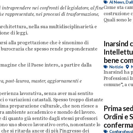
AI News
,
Dall
Come sta cam
intraprendere nei confronti del legislatore, al fine
costruzione c
che rappresentate, nei processi di trasformazione,
Quali sono le 
’architettura, nella sua multidisciplinarietà e
one di leggi.
Inarsind 
arsi alla progettazione che è sinonimo di
la burocrazia che spesso rende preponderante
Intellettu
bene com
magine che il Paese intero, a partire dalla
Notizie
Inarsind ha p
Professioni In
ea, post-laurea, master, aggiornamenti e
comune”, a cu
perienza lavorativa, senza aver mai sentito
i o variazioni catastali. Spesso troppo distante
ttima preparazione culturale, che non riesce a
Prima se
 tra ambiente accademico e mondo del lavoro.
Ordini e S
di quanto già sentito dagli stessi professori
conferma 
cono uno sbocco lavorativo certo, nonostante lo
he si ritarda ancor di più l’ingresso dei
Confprofessi