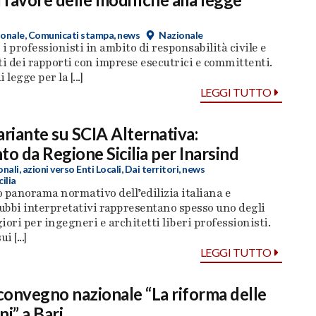
ionale
,
Comunicati stampa
,
news
Nazionale
 i professionisti in ambito di responsabilità civile e
 dei rapporti con imprese esecutrici e committenti.
legge per la [...]
LEGGI TUTTO
ariante su SCIA Alternativa:
to da Regione Sicilia per Inarsind
onali
,
azioni verso Enti Locali
,
Dai territori
,
news
cilia
 panorama normativo dell’edilizia italiana e
dubbi interpretativi rappresentano spesso uno degli
iori per ingegneri e architetti liberi professionisti.
i [...]
LEGGI TUTTO
 convegno nazionale “La riforma delle
ni” a Bari