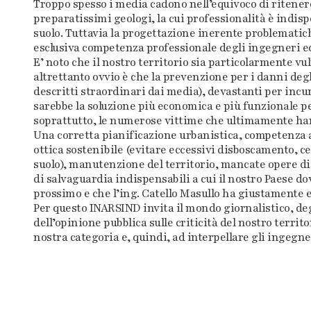
Troppo spesso i media cadono nell’equivoco di ritenere
preparatissimi geologi, la cui professionalità è indisp
suolo. Tuttavia la progettazione inerente problematich
esclusiva competenza professionale degli ingegneri ed 
E’ noto che il nostro territorio sia particolarmente vu
altrettanto ovvio è che la prevenzione per i danni deg
descritti straordinari dai media), devastanti per incu
sarebbe la soluzione più economica e più funzionale p
soprattutto, le numerose vittime che ultimamente han
Una corretta pianificazione urbanistica, competenza a
ottica sostenibile (evitare eccessivi disboscamento, 
suolo), manutenzione del territorio, mancate opere di
di salvaguardia indispensabili a cui il nostro Paese do
prossimo e che l’ing. Catello Masullo ha giustamente 
Per questo INARSIND invita il mondo giornalistico, deg
dell’opinione pubblica sulle criticità del nostro territor
nostra categoria e, quindi, ad interpellare gli ingegner