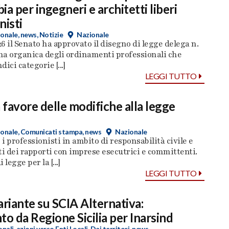
a per ingegneri e architetti liberi
nisti
ionale
,
news
,
Notizie
Nazionale
26 il Senato ha approvato il disegno di legge delega n.
rma organica degli ordinamenti professionali che
ici categorie [...]
LEGGI TUTTO
a favore delle modifiche alla legge
ionale
,
Comunicati stampa
,
news
Nazionale
 i professionisti in ambito di responsabilità civile e
 dei rapporti con imprese esecutrici e committenti.
legge per la [...]
LEGGI TUTTO
ariante su SCIA Alternativa:
to da Regione Sicilia per Inarsind
onali
,
azioni verso Enti Locali
,
Dai territori
,
news