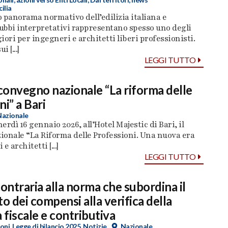
cilia
 panorama normativo dell’edilizia italiana e
dubbi interpretativi rappresentano spesso uno degli
iori per ingegneri e architetti liberi professionisti.
i [...]
LEGGI TUTTO
 convegno nazionale “La riforma delle
ni” a Bari
Nazionale
nerdì 16 gennaio 2026, all’Hotel Majestic di Bari, il
ionale “La Riforma delle Professioni. Una nuova era
e architetti [...]
LEGGI TUTTO
contraria alla norma che subordina il
 dei compensi alla verifica della
 fiscale e contributiva
oni
,
Legge di bilancio 2025
,
Notizie
Nazionale