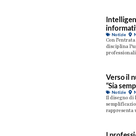
Intelligen
informativ
Notizie
Con l’entrata
disciplina l’u
professionali,
Verso il n
“Sia semp
Notizie
Il disegno di 
semplificazio
rappresenta u
I professi