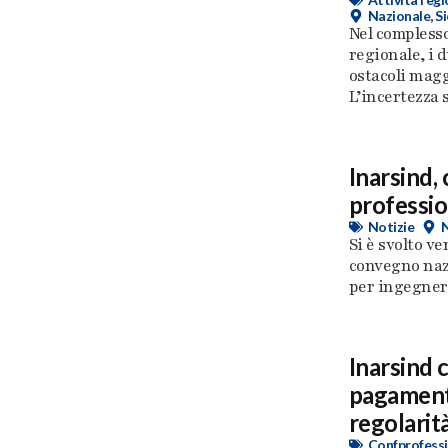
Nazionale
,
Si
Nel complesso
regionale, i 
ostacoli magg
L’incertezza su
Inarsind,
professio
Notizie
Si è svolto ve
convegno naz
per ingegneri 
Inarsind 
pagamento
regolarità
Confprofessi