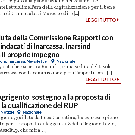
artecipato alla pubblicazione del volume “Le
tellettuali nell’era della digitalizzazione per il bene
ra di Giampaolo Di Marco e edito [...]
LEGGI TUTTO
duta della Commissione Rapporti con
indacati di Inarcassa, Inarsind
il proprio impegno
oni
,
Inarcassa
,
Newsletter
Nazionale
l 30 ottobre scorso a Roma la prima seduta del tavolo
narcassa con la commissione per i Rapporti con i [...]
LEGGI TUTTO
Agrigento: sostegno alla proposta di
 la qualificazione dei RUP
,
Notizie
Nazionale
igento, guidata da Luca Cosentino, ha espresso pieno
 per la proposta di legge n. 118 della Regione Lazio,
ssoRup, che mira [...]