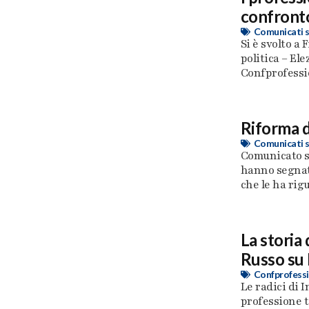
confronto
Comunicati 
Si è svolto a 
politica – El
Confprofessio
Riforma d
Comunicati 
Comunicato s
hanno segnato
che le ha rigua
La storia
Russo su 
Confprofessi
Le radici di I
professione t