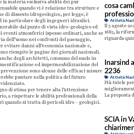
 la materia esclusiva abilità dei pur
cosa cambi
ensabile quando vi è relazione tra strutture e
professio
e di dissesto idrogeologico, per legge, è
in particolare degli ingegneri idraulici.
Attività Naz
Il 3 agosto 20
lnerabile dal punto di vista idro-geologico ed
1663, la rifo
li eventi atmosferici (spesso ordinari, anche se
riguarda quind
ria dell’uomo nei confronti del paesaggio,
er evitare danni all’economia nazionale e,
no riempito le pagine dei giornali nazionali.
nche degli architetti, consumo del suolo in
Inarsind 
cementificazione ed impermeabilizzazione del
2236
 prevenzione sono alcune delle efficaci misure
vrebbe puntare nella politica del futuro
Attività Naz
Più tutele per
evidenziato.
miglioramenti
no di stima per tenere alta l’attenzione
La proposta di 
io, a rispettare le abilità professionali della
i quando si tratta di pericoli idro – geologici.
SCIA in V
chiarimen
Attività regi