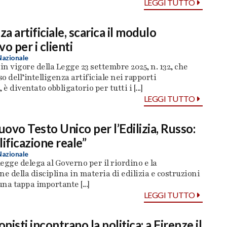
LEGGI TUTTO
za artificiale, scarica il modulo
o per i clienti
Nazionale
 in vigore della Legge 23 settembre 2025, n. 132, che
so dell’intelligenza artificiale nei rapporti
 è diventato obbligatorio per tutti i [...]
LEGGI TUTTO
uovo Testo Unico per l’Edilizia, Russo:
lificazione reale”
Nazionale
legge delega al Governo per il riordino e la
ne della disciplina in materia di edilizia e costruzioni
na tappa importante [...]
LEGGI TUTTO
onisti incontrano la politica: a Firenze il