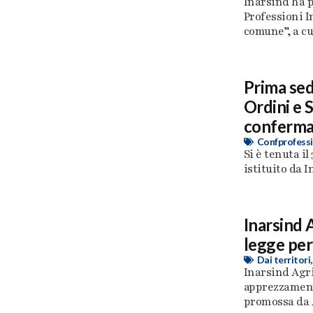
Inarsind ha p
Professioni In
comune”, a cu
Prima se
Ordini e S
conferma 
Confprofessi
Si è tenuta i
istituito da I
Inarsind 
legge per
Dai territori
Inarsind Agr
apprezzamento
promossa da A