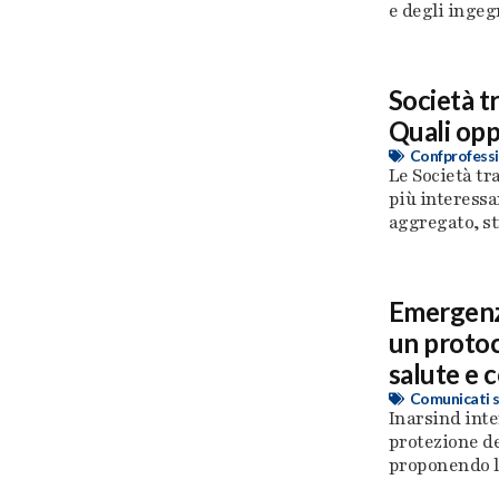
e degli ingegne
Società t
Quali opp
Confprofessi
Le Società tr
più interessa
aggregato, str
Emergenze
un protoc
salute e 
Comunicati 
Inarsind inte
protezione de
proponendo l’