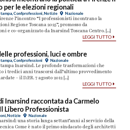
 per le elezioni regionali
stampa
,
Confprofessioni
,
Notizie
Nazionale
Firenze l’incontro “I professionisti incontrano la
ezioni Regione Toscana 2025”, promosso da
ni e co-organizzato da Inarsind Toscana Centro. [...]
LEGGI TUTTO
elle professioni, luci e ombre
stampa
,
Confprofessioni
Nazionale
tampa Inarsind. Le profonde trasformazioni che
 i tredici anni trascorsi dall’ultimo provvedimento
rdate – il D.P.R. 7 agosto 2012 [...]
LEGGI TUTTO
 di Inarsind raccontata da Carmelo
Il Libero Professionista
oni
,
Notizie
Nazionale
narsind: una storia lunga settant’anni al servizio della
ecnica Come è nato il primo sindacato degli architetti